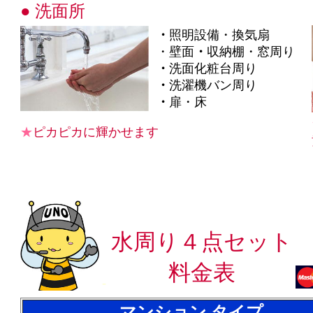
● 洗面所
・
照明設備・換気扇
・壁面
・
収納棚・窓周り
・
洗面化粧台周り
・
洗濯機バン周り
・
扉・床
★
ピカピカに輝かせます
・
水周り４点セット
料金表
-
マンション タイプ