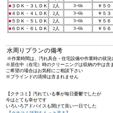
3~6h
■
３ＤＫ・３ＬＤＫ
2人
￥５０
3~6h
■
４ＤＫ・４ＬＤＫ
2人
￥５３
3~6h
■
５ＤＫ・５ＬＤＫ
2人
￥５６
3~6h
■
６ＤＫ・６ＬＤＫ
2人
￥５６
水周りプランの備考
※作業時間は、汚れ具合・住宅設備や作業時の状況
※居住中（在宅）時のクリーニングは収納の中は含
ご希望の場合はお気軽にご相談下さい
※ブラインドの清掃は含まれません
【クチコミ】汚れている事が毎日憂鬱でしたが
今はとても幸せです
いろいろアドバイスも聞けて良い一日でした