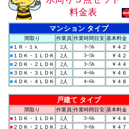
料金表
-
マンション タイプ
間取り
作業員
作業時間目安
基本料金
3~5h
■
１Ｒ・１ｋ
2人
￥４２
3~5h
■
１ＤＫ・１ＬＤＫ
2人
￥４２
3~5h
■
２ＤＫ・２ＬＤＫ
2人
￥４４
4~6h
■
３ＤＫ・３ＬＤＫ
2人
￥４６
4~6h
■
４ＤＫ・４ＬＤＫ
2人
￥４８
戸建て タイプ
間取り
作業員
作業時間目安
基本料金
3~6h
■
１ＤＫ・１ＬＤＫ
2人
￥４４
3~6h
■
２ＤＫ・２ＬＤＫ
2人
￥４７