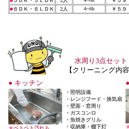
4~6h
■
５ＤＫ・５ＬＤＫ
2人
￥５９
4~6h
■
６ＤＫ・６ＬＤＫ
2人
￥５９
水周り3点セット
【クリーニング内
/
● キッチン
・照明設備
・レンジフード・換気扇
・壁面・窓周り
・ガスコンロ
・魚焼きグリル
・収納庫・棚下灯
★
ベトベト汚れも