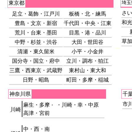
東京都
埼玉
さ
足立・葛飾・江戸川
板橋・北・練馬
和
豊島・文京・新宿
千代田・中央・江東
荒川・台東・墨田
目黒・港・品川
草
中野・杉並・渋谷
大田・世田谷
---
清瀬・東久留米
小平・小金井
国分寺・国立・府中
立川・調布・狛江
三鷹・西東京・武蔵野
東村山・東大和
日野・昭島
町田・多摩・稲城
神奈川県
千
市
麻生・多摩
・川崎・幸・中原
・
川崎
高津・宮前
中・西・南