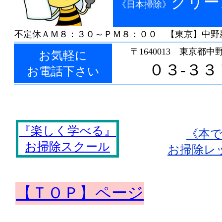
クリー
《日本掃除》
不定休
ＡＭ８：３０～ＰＭ８：００ 【東京】中野
〒1640013 東京都中
お気軽に
０３-３３
お電話下さい
『楽しく学べる』
《本
お掃除スクール
お掃除レ
・・・・・
【ＴＯＰ】ページ