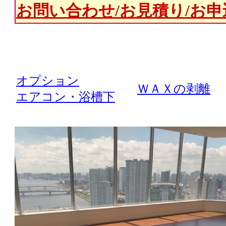
お問い合わせ/お見積り/お申
オプション
ＷＡＸの剥離
------
----
エアコン・浴槽下