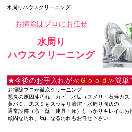
水周りハウスクリーニング
お掃除はプロにお任せ
水周り
ハウスクリーニング
---
★今後のお手入れが
≪Ｇｏｏｄ≫
簡単
お掃除プロが徹底クリーニング
悪臭の原因油汚れ、カビ、水垢（ヌメリ・石鹸カス
黄バミ、黒ズミもスッキリ清潔・水周り周辺の
通常設備（窓・壁・建具・床）しっかりキレイにお
頑固な汚れ、気になる汚れもお任せ下さい