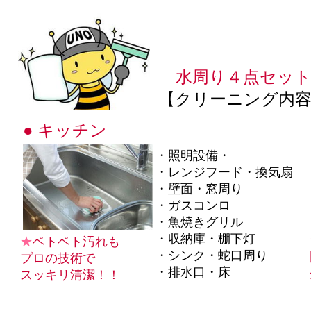
水周り４点セッ
【クリーニング内
/
● キッチン
・照明設備・
・レンジフード・換気扇
・壁面・窓周り
・ガスコンロ
・魚焼きグリル
・収納庫・棚下灯
★
ベトベト汚れも
・シンク・蛇口周り
プロの技術で
・排水口・床
スッキリ清潔！！