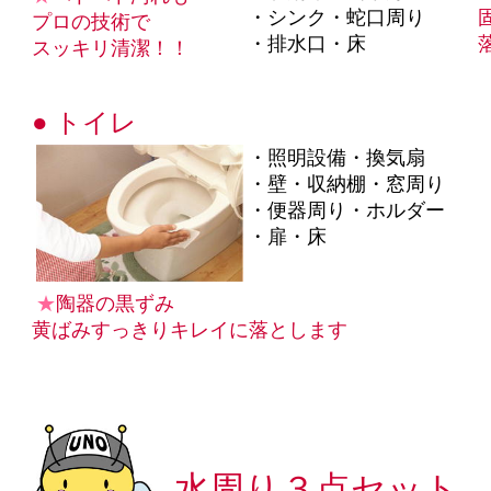
・シンク・蛇口周り
プロの技術で
・排水口・床
スッキリ清潔！！
● トイレ
・照明設備・換気扇
・壁・収納棚・窓周り
・便器周り・ホルダー
・扉・床
★
陶器の黒ずみ
黄ばみすっきりキレイに落とします
水周り３点セット